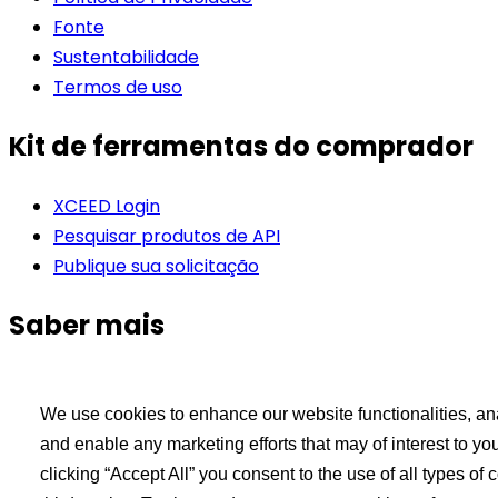
Fonte
Sustentabilidade
Termos de uso
Kit de ferramentas do comprador
XCEED Login
Pesquisar produtos de API
Publique sua solicitação
Saber mais
Sobre nós
Fabricação de API
We use cookies to enhance our website functionalities, an
Serviço ao cliente
and enable any marketing efforts that may of interest to y
R&D
clicking “Accept All” you consent to the use of all types o