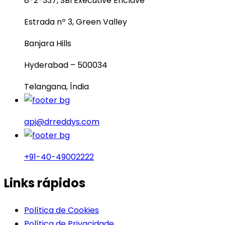
8-2-337, SBI Executive Enclave
Estrada nº 3, Green Valley
Banjara Hills
Hyderabad – 500034
Telangana, Índia
api@drreddys.com
+91-40-49002222
Links rápidos
Política de Cookies
Política de Privacidade