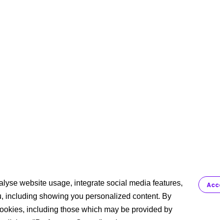
alyse website usage, integrate social media features,
Acc
ou, including showing you personalized content. By
f cookies, including those which may be provided by