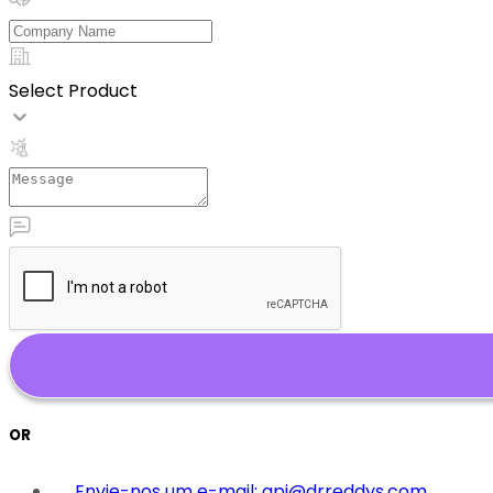
Select Product
OR
Envie-nos um e-mail: api@drreddys.com