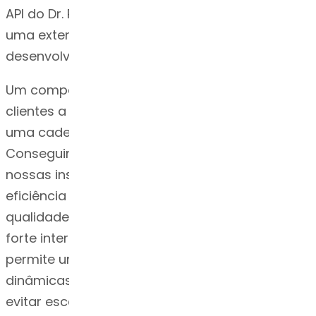
API do Dr. Reddy Testosterona é o resultado de
uma extensa experiência em pesquisa e
desenvolvimento, PI e regulamentação.
Um componente essencial para ajudar nossos
clientes a serem os primeiros no mercado é
uma cadeia de suprimentos responsiva.
Conseguimos isso garantindo que todas as
nossas instalações estejam operando com
eficiência e com os mais recentes padrões de
qualidade, segurança e produtividade. Uma
forte interconexão entre negócios e fábricas
permite uma reação rápida às mudanças
dinâmicas do mercado, para que possamos
evitar escassez e atender a súbitas oscilações