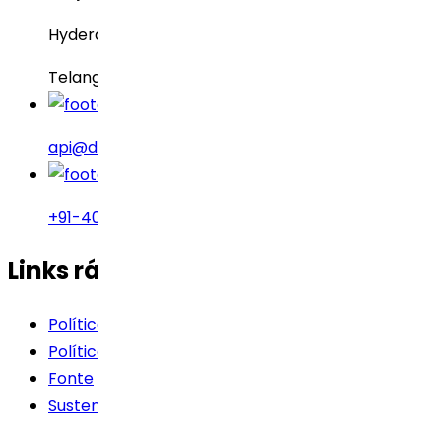
Hyderabad – 500034
Telangana, Índia
api@drreddys.com
+91-40-49002222
Links rápidos
Política de Cookies
Política de Privacidade
Fonte
Sustentabilidade
Termos de uso