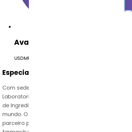
Available Regulatory Filing
USDMF
Especialização do Dr. Reddy
Com sede em Hyderabad, Índia, o Dr. Reddy's
Laboratories é um dos principais fornecedores
de Ingredientes Farmacêuticos Ativos (API) do
mundo. O negócio de API do Dr. Reddy é um
parceiro preferencial para empresas
farmacêuticas nos EUA, Europa, Brasil, América