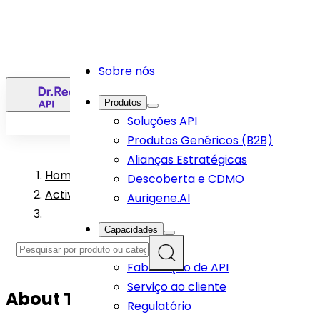
Sobre nós
PT
Produtos
Soluções API
Produtos Genéricos (B2B)
Alianças Estratégicas
Home
>
Descoberta e CDMO
Active Pharmaceutical Ingredient Products
Aurigene.AI
Capacidades
R&D
Fabricação de API
Serviço ao cliente
About
Testosterone
API
Regulatório