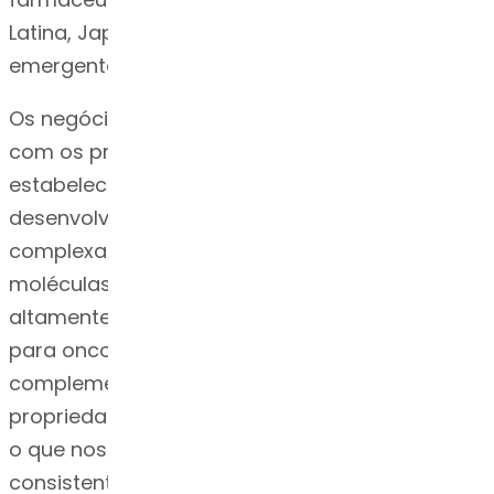
Latina, Japão, China, Coréia e mercados
emergentes.
Os negócios de API do Dr. Reddy prosperam
com os profundos pontos fortes técnicos
estabelecidos nos últimos 30 anos no
desenvolvimento e fabricação de APIs
complexas, como esteróides, peptídeos,
moléculas complexas de cadeia longa e APIs
altamente potentes (HPAPIs / medicamentos
para oncologia). Essa experiência é
complementada por nossa capacidade em
propriedade intelectual e assuntos regulatórios,
o que nos ajuda a cumprir e exceder
consistentemente os padrões regulatórios. A