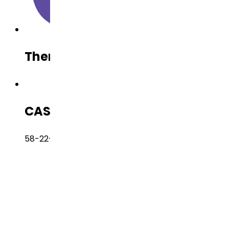
Therapeutic Category
Urology
CAS Number
58-22-0