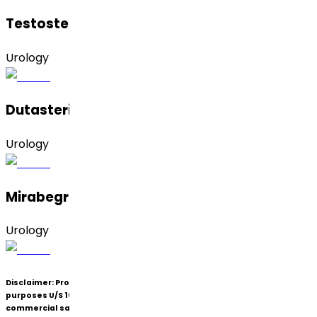
Testosterona
Urology
Dutasterida
Urology
Mirabegrona (Alfa)
Urology
Disclaimer:
Products under patent(s) are offered only for R&D
purposes U/S 107A of the Patents Act (Bolar Exemption) and not for
commercial sale.