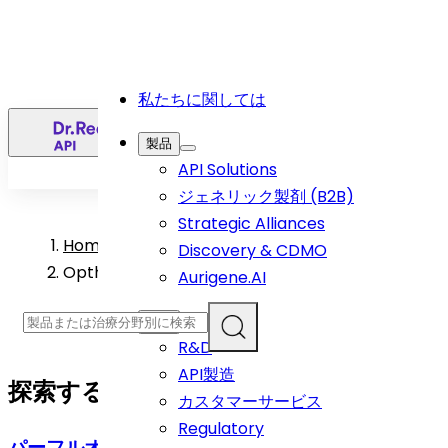
私たちに関しては
日
製品
API Solutions
ジェネリック製剤 (B2B)
Strategic Alliances
Home
>
Discovery & CDMO
Opthamology API Products
Aurigene.AI
機能
R&D
API製造
探索する
眼科
API Products
カスタマーサービス
Regulatory
パーフルオロヘキシルオクタン