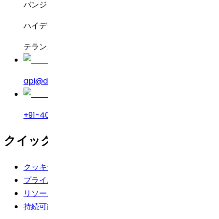
バンジャラヒルズ
ハイデラバード – 500034
テランガーナ州、インド
api@drreddys.com
+91-40-49002222
クイックリンク
クッキーポリシー
プライバシーポリシー
リソース
持続可能性