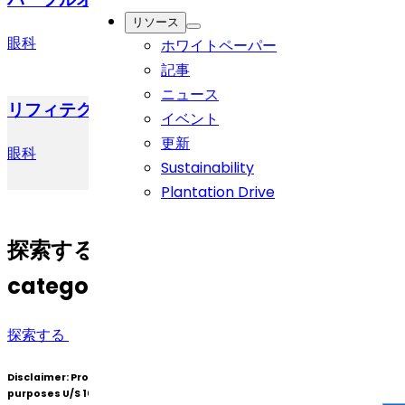
リソース
眼科
ホワイトペーパー
記事
ニュース
リフィテグラスト
イベント
更新
眼科
Sustainability
Plantation Drive
探索する
other Therapeutic
categories.
探索する
Disclaimer:
Products under patent(s) are offered only for R&D
purposes U/S 107A of the Patents Act (Bolar Exemption) and not for