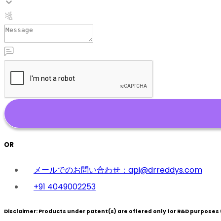
OR
メールでのお問い合わせ：api@drreddys.com
+91 4049002253
Disclaimer:
Products under patent(s) are offered only for R&D purposes U