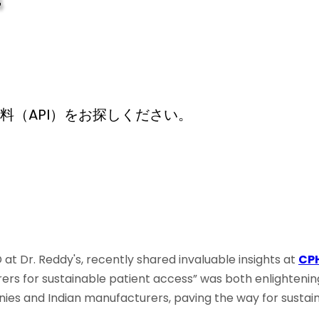
4
料（API）をお探しください。
 at Dr. Reddy's, recently shared invaluable insights at
CP
rs for sustainable patient access” was both enlightenin
es and Indian manufacturers, paving the way for sustai