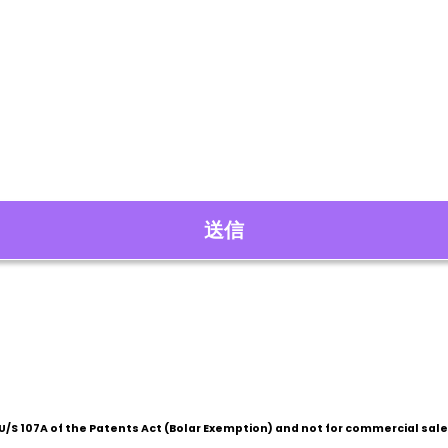
/S 107A of the Patents Act (Bolar Exemption) and not for commercial sale