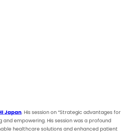
HI Japan
. His session on “Strategic advantages for
g and empowering. His session was a profound
nable healthcare solutions and enhanced patient