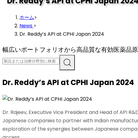
Dr. Reddy’s API at CPHI Japan 202
ホーム
>
News
>
Dr. Reddy’s API at CPHI Japan 2024
幅広いポートフォリオから高品質な有効医薬品原
Dr. Reddy’s API at CPHI Japan 2024
Dr. Rajeev, Executive Vice President and Head of API R&D
Japanese companies to partner with Indian manufacture
exploration of the synergies between Japanese compani
access.