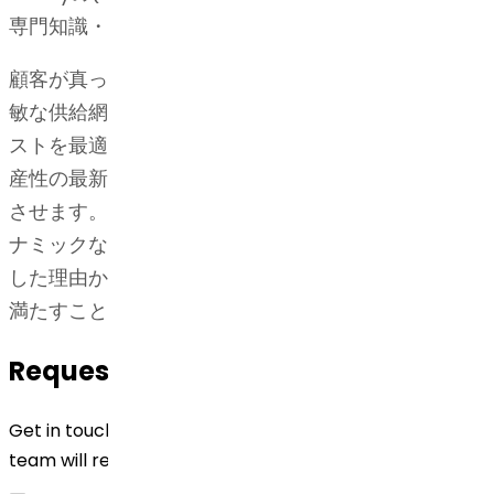
専門知識・技能の結果です。
顧客が真っ先に市場に参入するのに重要な要素は、機
敏な供給網です。弊社は全施設を効率的に、そしてコ
ストを最適化して稼働させ、品質と安全性、また、生
産性の最新基準に従うことで、そうした供給網を実現
させます。オフィスと工場の結びつきを強化し、ダイ
ナミックな市場の変化に迅速に対応しています。そう
した理由から、弊社は不足を解消して突発的な供給を
満たすことができるのです。
Request for Quotation
Get in touch with us by filling out the form below. Our
team will reach out to you shortly!