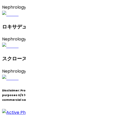
Nephrology
ロキサデュスタット一水和物（A型）
Nephrology
スクロース鉄
Nephrology
Disclaimer:
Products under patent(s) are offered only for R&D
purposes U/S 107A of the Patents Act (Bolar Exemption) and not for
commercial sale.