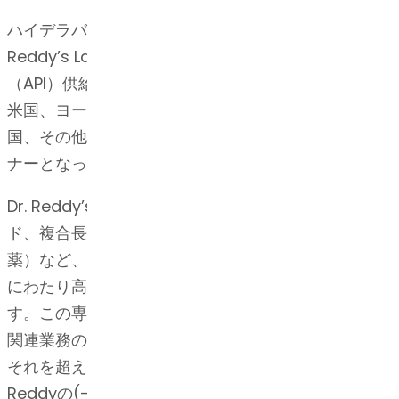
ハイデラバード（インド）に本社を構えるDr.
Reddy’s Laboratoriesは、世界的に有名な原薬
（API）供給業者です。Dr. Reddy’sのAPIビジネスは
米国、ヨーロッパ、ブラジル、南米、日本、中国、韓
国、その他の新興市場において製薬会社の推奨パート
ナーとなっています。
Dr. Reddy’sのAPIビジネスは、ステロイド、ペプチ
ド、複合長鎖分子、高薬理活性API（HPAPI /腫瘍学
薬）など、複合APIの開発・製造において、30年以上
にわたり高度な技術的実績を築き上げ、成長していま
す。この専門知識・技術は弊社の知的財産および規制
関連業務の実績と共に、一貫して規制基準を満たし、
それを超える優れた価値を生み出しています。Dr.
Reddyの(-) API, R&D (研究開発)、IP、規制の高度な