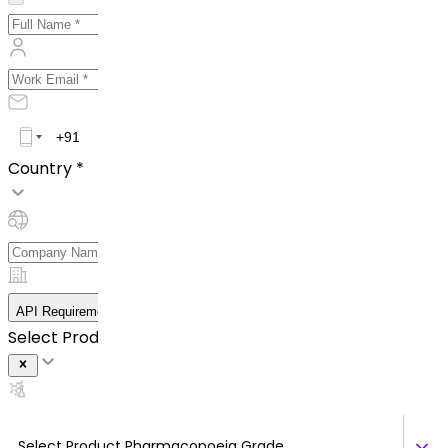
Country *
API Requirement Details
Select Product *
Select Product Pharmacopoeia Grade