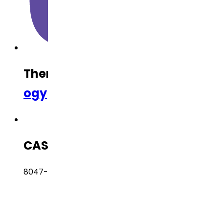
Therapeutic Category
Nephrol
ogy
CAS Number
8047-67-4