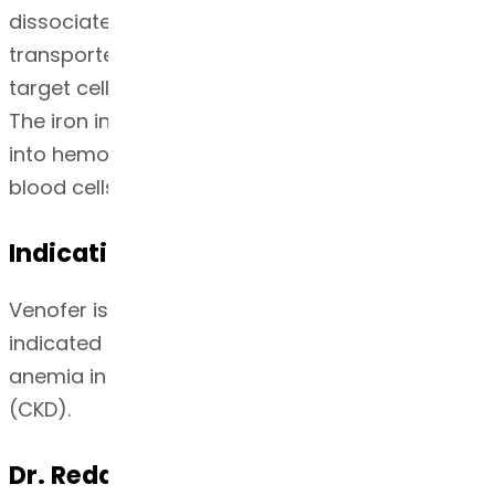
dissociated into iron and sucrose and the iron is
transported as a complex with transferrin to
target cells including erythroid precursor cells.
The iron in the precursor cells is incorporated
into hemoglobin as the cells mature into red
blood cells.
Indication
Venofer is an iron replacement product
indicated for the treatment of iron deficiency
anemia in patients with chronic kidney disease
(CKD).
Dr. Reddy’sの専門知識・技術