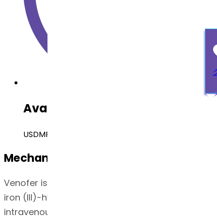
Available Regulatory Filing
USDMF, Brazil DMF
Mechanism of Action
Venofer is an aqueous complex of poly-nuclear
iron (III)-hydroxide in sucrose. Following
intravenous administration, Venofer is