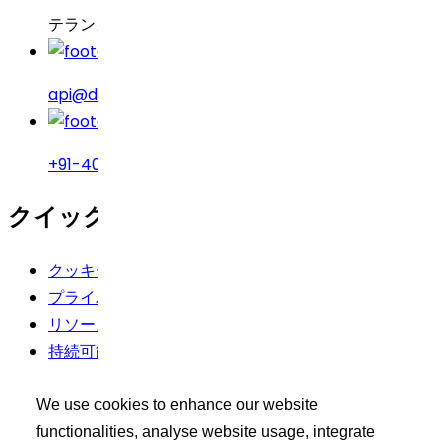
テランガーナ州、インド
api@drreddys.com
+91-40-49002222
クイックリンク
クッキーポリシー
プライバシーポリシー
リソース
持続可能性
利用規約
We use cookies to enhance our website
バイヤーズツールキット
functionalities, analyse website usage, integrate