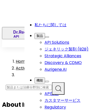
私たちに関しては
日
製品
API Solutions
ジェネリック製剤 (B2B)
Strategic Alliances
Home
>
Discovery & CDMO
Active Pharmaceutical Ingredient Products
Aurigene.AI
機能
R&D
API製造
カスタマーサービス
About
Iron Sucrose (Available For
Regulatory