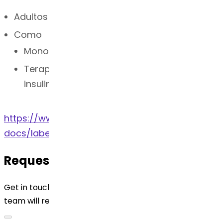
Adultos con diabetes mellitus tipo 2
Como
Monoterapia
Terapia complementaria (con metformina,
insulina, inhibidores de SGLT2, etc.)
https://www.accessdata.fda.gov/drugsatfda_
docs/label/2025/209637s025lbl.pdf
Request for Quotation
Get in touch with us by filling out the form below. Our
team will reach out to you shortly!