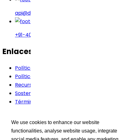
api@drreddys.com
+91-40-49002222
Enlaces rápidos
Política de cookies
Política de privacidad
Recursos
Sostenibilidad
Términos de Uso
Kit de herramientas del
We use cookies to enhance our website
comprador
functionalities, analyse website usage, integrate
social media features, and enable any marketing