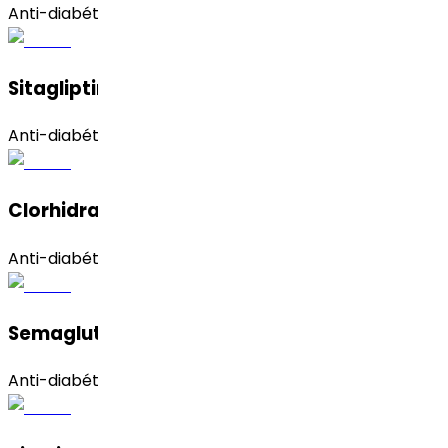
Anti-diabético
Sitagliptin Phosphate (Anhydrous)
Anti-diabético
Clorhidrato De Sitagliptina
Anti-diabético
Semaglutide
Anti-diabético