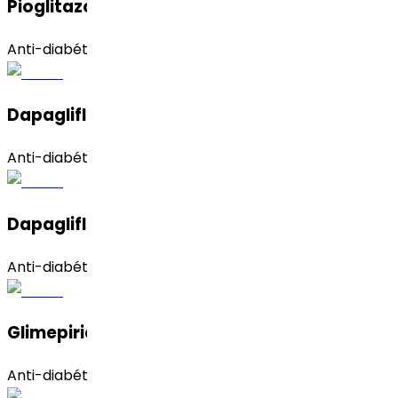
Pioglitazona Clorhidrato
Anti-diabético
Dapagliflozina (amorfa)
Anti-diabético
Dapagliflozin (Propanediol Monohydrate)
Anti-diabético
Glimepirida
Anti-diabético