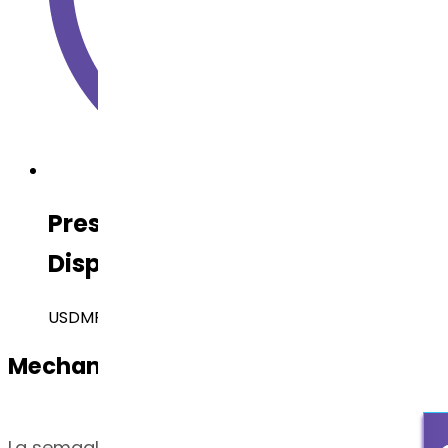
Presentación Regulatoria
Disponible
USDMF, DMF de Brasil, DMF de Canadá
Mechanism of Action
La semaglutida es un análogo del GLP-1 con un