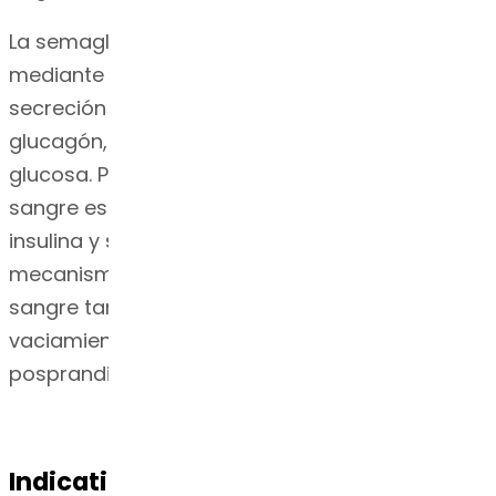
La semaglutida reduce la glucosa en sangre
mediante un mecanismo que estimula la
secreción de insulina y disminuye la de
glucagón, ambos procesos dependientes de la
glucosa. Por lo tanto, cuando la glucosa en
sangre es alta, se estimula la secreción de
insulina y se inhibe la de glucagón. El
mecanismo de reducción de la glucosa en
sangre también implica un ligero retraso en el
vaciamiento gástrico durante la fase
posprandial temprana.
Indication