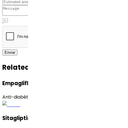
Enviar
Related APIs
Empagliflozin
Anti-diabético
Sitagliptin Phosphate (Monohydrate)