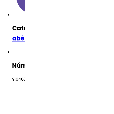
Categoría Terapéutica
Anti-di
abético
Número CAS
910463-68-2