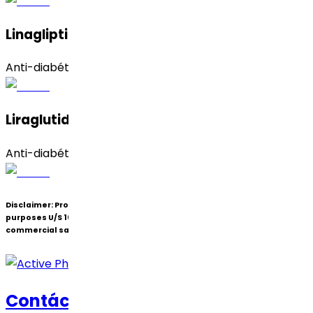
Linagliptina (Mix of Form A and B)
Anti-diabético
Liraglutida
Anti-diabético
Disclaimer:
Products under patent(s) are offered only for R&D
purposes U/S 107A of the Patents Act (Bolar Exemption) and not for
commercial sale.
Contáctanos