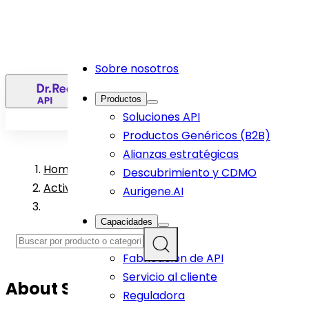
Sobre nosotros
ES
Productos
Soluciones API
Productos Genéricos (B2B)
Alianzas estratégicas
Home
>
Descubrimiento y CDMO
Active Pharmaceutical Ingredient Products
Aurigene.AI
Capacidades
I+D
Fabricación de API
Servicio al cliente
About
Semaglutide
API
Reguladora