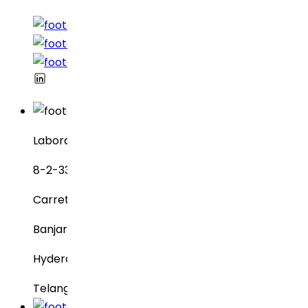
Laboratorios Dr. Reddy
8-2-337, SBI Executive Enclave
Carretera n.° 3, Green Valley
Banjara Hills
Hyderabad – 500034
Telangana, India