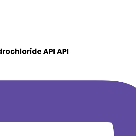
drochloride API
API