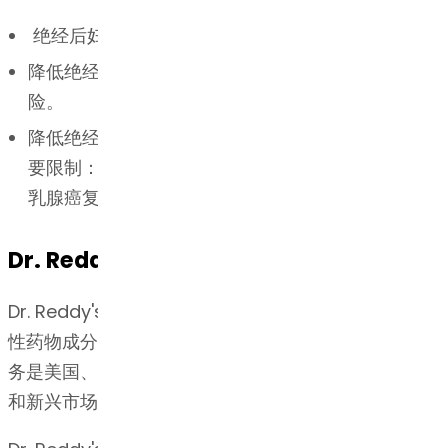
绝经后妇女骨质疏松症的治疗和预防。
降低绝经后骨质疏松症女性罹患浸润性乳腺癌的风
险。
降低绝经后高危女性罹患浸润性乳腺癌的风险。重
要限制：EVISTA 不适用于治疗浸润性乳腺癌、降低
乳腺癌复发风险或降低非浸润性乳腺癌风险。
Dr. Reddy's的专长
Dr. Reddy's总部位于印度海得拉巴，是全球领先的活
性药物成分（API）供应商之一。 Dr. Reddy's的API业
务是美国、欧洲、巴西、拉丁美洲、日本、中国、韩国
和新兴市场的制药公司的首选合作伙伴。