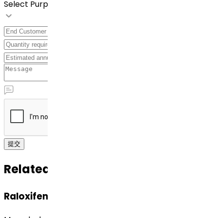
Select Purpose
提交
Related APIs
Raloxifene Hydrochloride（盐酸雷洛昔芬）