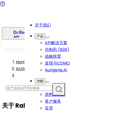
关于我们
简
产品
API解决方案
仿制药 (B2B)
战略联盟
Home
>
发现与CDMO
Active Pharmaceutical Ingredient Products
Aurigene.AI
功能
研发
原料藥製造
客户服务
关于
Raloxifene Hydrochloride
API
监管