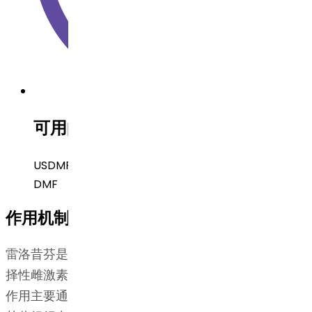
可用的法规申报文件
USDMF, CEP 已提交, 加拿大 DMF, 韩国 DMF, 中国
DMF
作用机制
雷洛昔芬是一种雌激素激动剂/拮抗剂，通常被称为选
择性雌激素受体调节剂（SERM）。雷洛昔芬的生物学
作用主要通过与雌激素受体结合而介导。这种结合会在