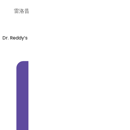
雷洛昔芬的安全剂量为60毫克
Dr. Reddy’s 提供哪些雷洛昔芬 API 产品形式？