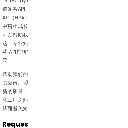
Dr. Reddy's博士的API业务在过去30多年来在开发和制
造复杂API（如类固醇，多肽，复杂长链分子和高效
API（HPAPI /肿瘤药物））方面所建立的深厚技术优势
中茁壮成长。 我们在知识产权和法规事务方面的实力
可以帮助我们始终如一地达到并超越监管标准，从而为
这一专业知识提供补充。 Dr. Reddy's博士 盐酸雷洛昔
芬 API是研发，知识产权和监管方面广泛专业知识的结
果。
帮助我们的客户率先进入市场的关键组成部分是响应式
供应链。 我们通过确保所有设施都高效运行并达到最
新的质量，安全和生产率标准来实现这一目标。 业务
和工厂之间的强大互联可以快速响应动态的市场变化，
从而避免短缺并满足需求的突然激增。
Request for Quotation