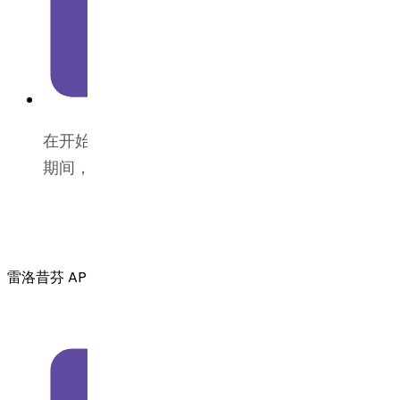
在开始服用雷洛昔芬之前和在接受雷洛昔芬治疗
期间，需要进行乳房检查和乳房X光检查。
雷洛昔芬 API 用于治疗什么？