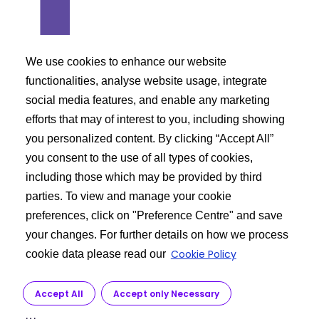
We use cookies to enhance our website
functionalities, analyse website usage, integrate
social media features, and enable any marketing
我们提供晶体形式
efforts that may of interest to you, including showing
you personalized content. By clicking “Accept All”
you consent to the use of all types of cookies,
如何订购雷洛昔芬 API？
including those which may be provided by third
parties. To view and manage your cookie
preferences, click on "Preference Centre" and save
your changes. For further details on how we process
Cookie Policy
cookie data please read our
Accept All
Accept only Necessary