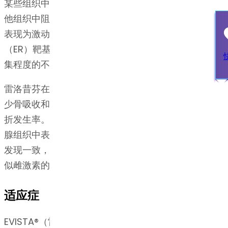
某些组织中激活雌激素相关通路（激动作用），而在其
他组织中阻断雌激素相关通路（拮抗作用）。雷洛昔芬
表现为激动或拮抗作用，取决于其在雌激素受体
（ER）靶基因启动子处对共激活因子和共抑制因子募
集程度的不同。
雷洛昔芬在骨组织中似乎表现为雌激素激动剂。它可减
少骨吸收和骨转换，提高骨密度（BMD），并降低骨
折发生率。临床前研究数据表明，雷洛昔芬在子宫和乳
腺组织中表现为雌激素拮抗剂。这些结果与临床试验的
发现一致，提示 EVISTA 在子宫和乳腺组织中不具有类
似雌激素的作用。
适应症
EVISTA®（雷洛昔芬）适用于：