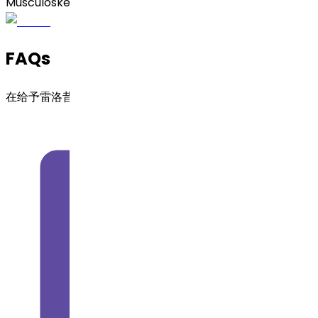
Musculoskeletal（肌肉骨骼）
FAQs
在给予雷洛昔芬 API 前应检查什么？