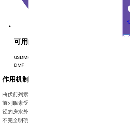
可用的法规申报文件
USDMF, 加拿大 DMF, 韩国 DMF, 新加坡 DMF, 马来西亚
DMF
作用机制
曲伏前列素游离酸是一种前列腺素类似物、选择性 FP
前列腺素受体激动剂，被认为通过 增加葡萄膜巩膜途
径的房水外流 来降低眼压。其精确的作用机制目前尚
不完全明确。