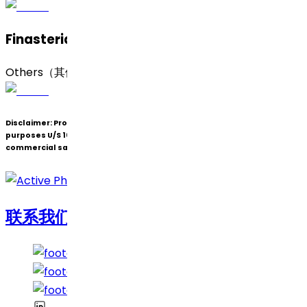
Finasteride (Form 3)（非那雄胺，3 晶型）
Others（其他）
Disclaimer:
Products under patent(s) are offered only for R&D
purposes U/S 107A of the Patents Act (Bolar Exemption) and not for
commercial sale.
联系我们