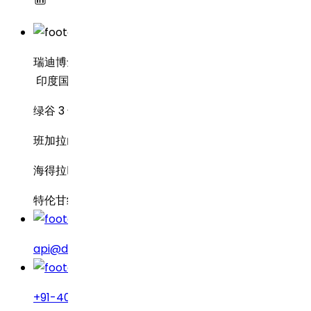
瑞迪博士制药
印度国家银行行政中心 8-2-337 号
绿谷 3 号路
班加拉山
海得拉巴 – 500034
特伦甘纳邦，印度
api@drreddys.com
+91-40-49002222