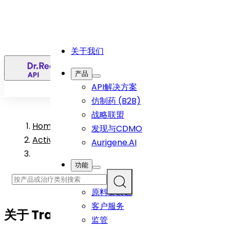
关于我们
简
产品
API解决方案
仿制药 (B2B)
战略联盟
Home
>
发现与CDMO
Active Pharmaceutical Ingredient Products
Aurigene.AI
功能
研发
原料藥製造
客户服务
关于
Travoprost
API
监管