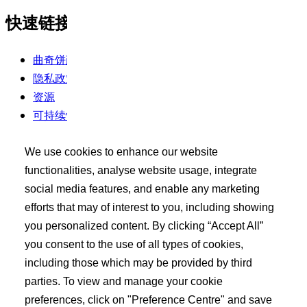
快速链接
曲奇饼政策
隐私政策
资源
可持续性
使用条款
We use cookies to enhance our website
买家工具包
functionalities, analyse website usage, integrate
social media features, and enable any marketing
登录
efforts that may of interest to you, including showing
搜索 API 产品
you personalized content. By clicking “Accept All”
发布您的需求
you consent to the use of all types of cookies,
including those which may be provided by third
了解更多
parties. To view and manage your cookie
preferences, click on "Preference Centre" and save