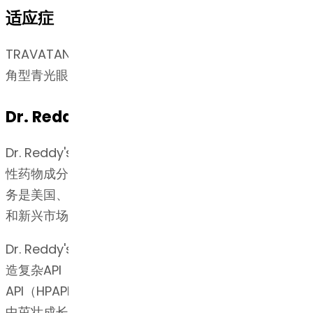
适应症
TRAVATAN Z® 是一种前列腺素类似物，适用于降低开
角型青光眼或眼高压患者的眼内压 (IOP)。
Dr. Reddy's的专长
Dr. Reddy's总部位于印度海得拉巴，是全球领先的活
性药物成分（API）供应商之一。 Dr. Reddy's的API业
务是美国、欧洲、巴西、拉丁美洲、日本、中国、韩国
和新兴市场的制药公司的首选合作伙伴。
Dr. Reddy's博士的API业务在过去30多年来在开发和制
造复杂API（如类固醇，多肽，复杂长链分子和高效
API（HPAPI /肿瘤药物））方面所建立的深厚技术优势
中茁壮成长。 我们在知识产权和法规事务方面的实力