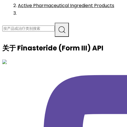
Active Pharmaceutical Ingredient Products
关于
Finasteride (Form III)
API