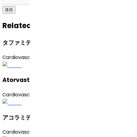
送信
Related APIs
タファミディス
Cardiovascular
Atorvastatin Calcium (Form 1)
Cardiovascular
アコラミディス
Cardiovascular