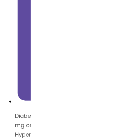
Diabetic Nephropathy, Hypertension - 50
mg orally(100 mg max).Pediatric Dose for
Hypertension - 0.7 mg/kg orally once a day