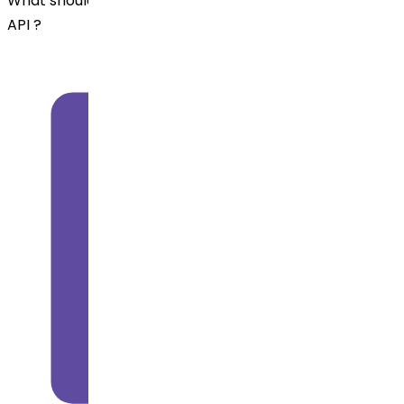
What should you check before administering losartan
API ?