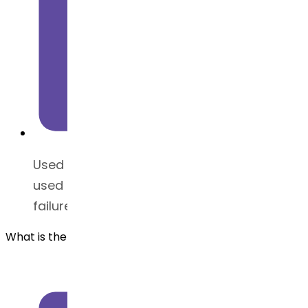
Used to treat high blood pressure. It is also
used for diabetic kidney disease, heart
failure, and left ventricular enlargement.
What is the safety guide for losartan API ?