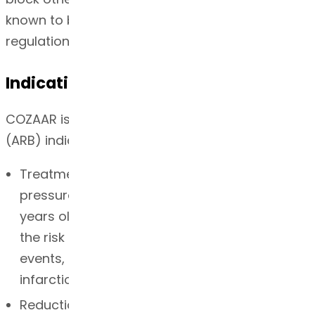
known to be important in cardiovascular
regulation.
Indication
COZAAR is an angiotensin II receptor blocker
(ARB) indicated for:
Treatment of hypertension, to lower blood
pressure in adults and children greater than 6
years old. Lowering blood pressure reduces
the risk of fatal and nonfatal cardiovascular
events, primarily strokes and myocardial
infarctions.
Reduction of the risk of stroke in patients with