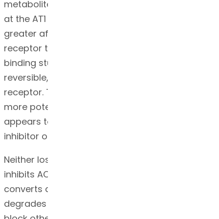
metabolite exhibits any partial agonist activity
at the AT1 receptor, and both have much
greater affinity (about 1000-fold) for the AT1
receptor than for the AT2 receptor. In vitro
binding studies indicate that losartan is a
reversible, competitive inhibitor of the AT1
receptor. The active metabolite is 10 to 40 times
more potent by weight than losartan and
appears to be a reversible, non-competitive
inhibitor of the AT1 receptor.
Neither losartan nor its active metabolite
inhibits ACE (kininase II, the enzyme that
converts angiotensin I to angiotensin II and
degrades bradykinin), nor do they bind to or
block other hormone receptors or ion channels