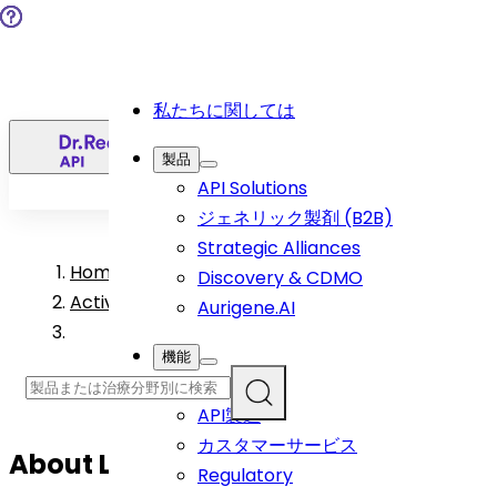
私たちに関しては
日
製品
API Solutions
ジェネリック製剤 (B2B)
Strategic Alliances
Home
>
Discovery & CDMO
Active Pharmaceutical Ingredient Products
Aurigene.AI
機能
R&D
API製造
カスタマーサービス
About
Losartan Potassium
API
Regulatory