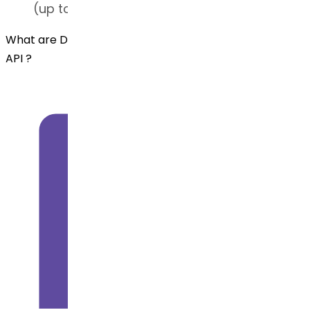
(up to 50 mg total).
What are Dr.Reddy's Offerings for Losartan Potassium
API ?