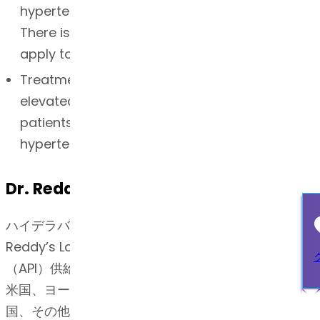
hypertension and left ventricular hypertrophy.
There is evidence that this benefit does not
apply to Black patients. (1.2)
Treatment of diabetic nephropathy with an
elevated serum creatinine and proteinuria in
patients with type 2 diabetes and a history of
hypertension.
Dr. Reddy’sの専門知識・技術
ハイデラバード（インド）に本社を構えるDr.
Reddy’s Laboratoriesは、世界的に有名な原薬
（API）供給業者です。Dr. Reddy’sのAPIビジネスは
米国、ヨーロッパ、ブラジル、南米、日本、中国、韓
国、その他の新興市場において製薬会社の推奨パート