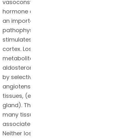
vasoconstrictor, the primary vasoactive
hormone of the renin-angiotensin system, and
an important component in the
pathophysiology of hypertension. It also
stimulates aldosterone secretion by the adrenal
cortex. Losartan and its principal active
metabolite block the vasoconstrictor and
aldosterone-secreting effects of angiotensin II
by selectively blocking the binding of
angiotensin II to the AT1 receptor found in many
tissues, (e.g., vascular smooth muscle, adrenal
gland). There is also an AT2 receptor found in
many tissues but it is not known to be
associated with cardiovascular homeostasis.
Neither losartan nor its principal active