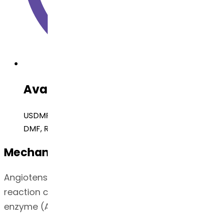
Available Regulatory Filing
USDMF, CEP Submitted, Brazil DMF, EUDMF, Japan
DMF, Russia DMF
Mechanism of Action
Angiotensin II [formed from angiotensin I in a
reaction catalyzed by angiotensin converting
enzyme (ACE, kininase II)] is a potent