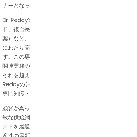
ナーとなっています。
Dr. Reddy’sのAPIビジネスは、ステロイド、ペプチ
ド、複合長鎖分子、高薬理活性API（HPAPI /腫瘍学
薬）など、複合APIの開発・製造において、30年以上
にわたり高度な技術的実績を築き上げ、成長していま
す。この専門知識・技術は弊社の知的財産および規制
関連業務の実績と共に、一貫して規制基準を満たし、
それを超える優れた価値を生み出しています。Dr.
Reddyの(-) API, R&D (研究開発)、IP、規制の高度な
専門知識・技能の結果です。
顧客が真っ先に市場に参入するのに重要な要素は、機
敏な供給網です。弊社は全施設を効率的に、そしてコ
ストを最適化して稼働させ、品質と安全性、また、生
産性の最新基準に従うことで、そうした供給網を実現