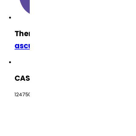
Therapeutic Category
Cardiov
ascular
CAS Number
124750-99-8