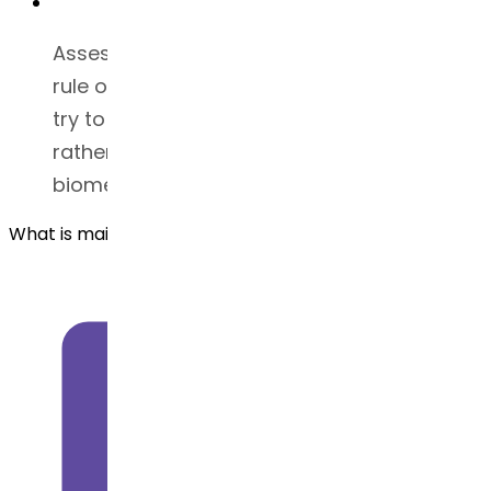
Assess any muscle pain or back pain to
rule out musculoskeletal pathology; that is,
try to determine if pain is drug-induced
rather than caused by anatomical or
biomechanical problems.
What is main purpose of using the losartan API ?