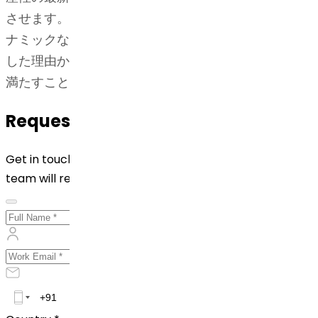
させます。オフィスと工場の結びつきを強化し、ダイ
ナミックな市場の変化に迅速に対応しています。そう
した理由から、弊社は不足を解消して突発的な供給を
満たすことができるのです。
Request for Quotation
Get in touch with us by filling out the form below. Our
team will reach out to you shortly!