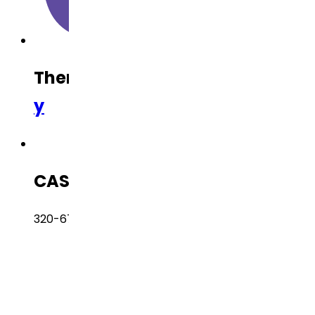
Therapeutic Category
Oncolog
y
CAS Number
320-67-2