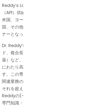
Reddy’s Laboratoriesは、世界的に有名な原薬
（API）供給業者です。Dr. Reddy’sのAPIビジネスは
米国、ヨーロッパ、ブラジル、南米、日本、中国、韓
国、その他の新興市場において製薬会社の推奨パート
ナーとなっています。
Dr. Reddy’sのAPIビジネスは、ステロイド、ペプチ
ド、複合長鎖分子、高薬理活性API（HPAPI /腫瘍学
薬）など、複合APIの開発・製造において、30年以上
にわたり高度な技術的実績を築き上げ、成長していま
す。この専門知識・技術は弊社の知的財産および規制
関連業務の実績と共に、一貫して規制基準を満たし、
それを超える優れた価値を生み出しています。Dr.
Reddyの(-) API, R&D (研究開発)、IP、規制の高度な
専門知識・技能の結果です。