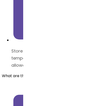
Store at tightly closed container at a
temperature below 25°C (excursions
allowed between 15 and 30°C
What are the uses of Azacitidine?