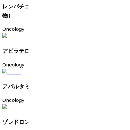
レンバチニブメシ ル酸塩（C型およびMIBK溶媒和
物）
Oncology
アビラテロン酢酸エステル
Oncology
アパルタミド（非晶質およ びB型）
Oncology
ゾレドロン酸