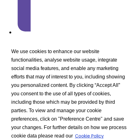
Azacitidine belongs to Class 3 of BCS
We use cookies to enhance our website
classification
functionalities, analyse website usage, integrate
social media features, and enable any marketing
What are the precautions needs to be taken while
efforts that may of interest to you, including showing
taking Azacitidine?
you personalized content. By clicking “Accept All”
you consent to the use of all types of cookies,
including those which may be provided by third
parties. To view and manage your cookie
preferences, click on "Preference Centre" and save
your changes. For further details on how we process
Cookie Policy
cookie data please read our