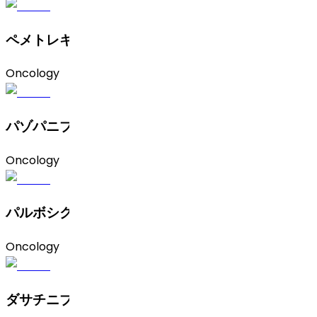
ペメトレキセド二ナトリウム七水和物
Oncology
パゾパニブ
Oncology
パルボシクリブ（A型）
Oncology
ダサチニブ一水和物