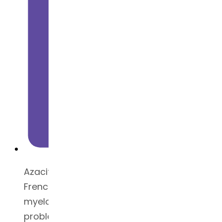
Azacitidine is used to treat patients with
French-American-British (FAB)
myelodysplastic syndrome (bone marrow
problem) subtypes, including refractory