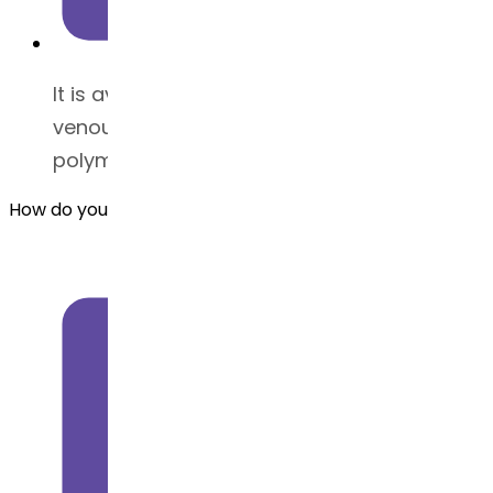
It is available in powder (Intra
venous/Subcutaneous) form and we offer
polymorph form 1
How do you store Azacitidine API ?