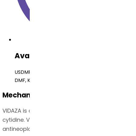
Available Regulatory Filing
USDMF, Brazil DMF, EUDMF, Canada DMF, Japan
DMF, Korea DMF, Russia DMF, China DMF
Mechanism of Action
VIDAZA is a pyrimidine nucleoside analog of
cytidine. VIDAZA is believed to exert its
antineoplastic effects by causing