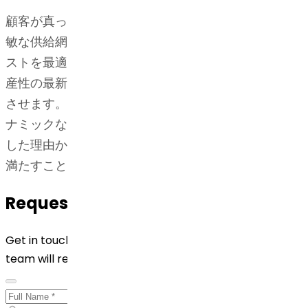
顧客が真っ先に市場に参入するのに重要な要素は、機
敏な供給網です。弊社は全施設を効率的に、そしてコ
ストを最適化して稼働させ、品質と安全性、また、生
産性の最新基準に従うことで、そうした供給網を実現
させます。オフィスと工場の結びつきを強化し、ダイ
ナミックな市場の変化に迅速に対応しています。そう
した理由から、弊社は不足を解消して突発的な供給を
満たすことができるのです。
Request for Quotation
Get in touch with us by filling out the form below. Our
team will reach out to you shortly!