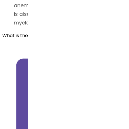
anemia or chronic leukemia. This medicine
is also used to treat juvenile
myelomonocytic leukemia (JMML).
What is the BCS classification for Azacitidine?