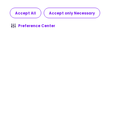
Accept All
Accept only Necessary
Preference Center
Check with your doctor immediately if you
notice any unusual bleeding or bruising,
black, tarry stools, blood in the urine or
stools, or pinpoint red spots on your skin.
Be careful when using a regular toothbrush,
dental floss, or toothpick.