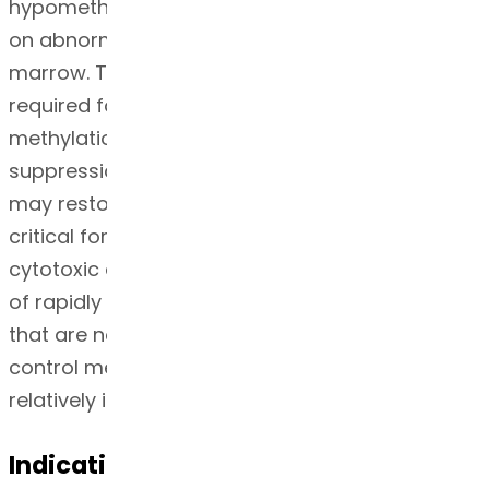
hypomethylation of DNA and direct cytotoxicity
on abnormal hematopoietic cells in the bone
marrow. The concentration of azacitidine
required for maximum inhibition of DNA
methylation in vitro does not cause major
suppression of DNA synthesis. Hypomethylation
may restore normal function to genes that are
critical for differentiation and proliferation. The
cytotoxic effects of azacitidine cause the death
of rapidly dividing cells, including cancer cells
that are no longer responsive to normal growth
control mechanisms. Non-proliferating cells are
relatively insensitive to azacitidine.
Indication