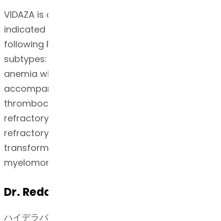
VIDAZA is a nucleoside metabolic inhibitor
indicated for the treatment of patients with the
following FAB myelodysplastic syndrome (MDS)
subtypes: Refractory anemia (RA) or refractory
anemia with ringed sideroblasts (RARS) (if
accompanied by neutropenia or
thrombocytopenia or requiring transfusions),
refractory anemia with excess blasts (RAEB),
refractory anemia with excess blasts in
transformation (RAEB-T), and chronic
myelomonocytic leukemia (CMMoL).
Dr. Reddy’sの専門知識・技術
ハイデラバード（インド）に本社を構えるDr.