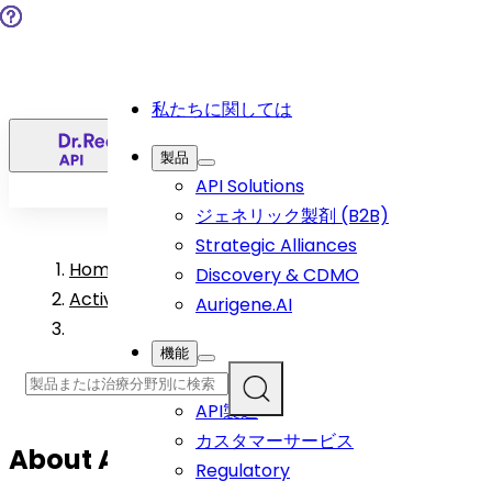
私たちに関しては
日
製品
API Solutions
ジェネリック製剤 (B2B)
Strategic Alliances
Home
>
Discovery & CDMO
Active Pharmaceutical Ingredient Products
Aurigene.AI
機能
R&D
API製造
カスタマーサービス
About
Azacitidine
API
Regulatory