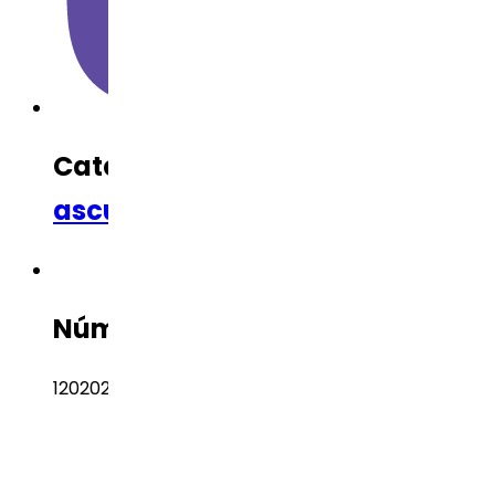
Categoría Terapéutica
Cardiov
ascular
Número CAS
120202-66-6