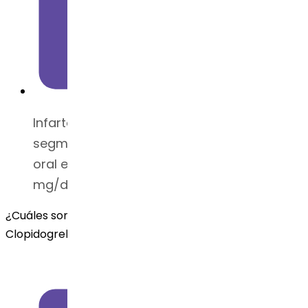
Infarto de miocardio con elevación del
segmento ST (STEMI): 75 mg/día por vía
oral en combinación con aspirina 162-325
mg/día y luego 81-162 mg/día.
¿Cuáles son las ofertas de Dr. Reddy 's para el api de
Clopidogrel Bisulfato?