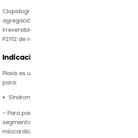
Clopidogrel es un inhibidor de la activación y
agregación plaquetaria mediante la unión
irreversible de su metabolito activo a la clase
P2Y12 de receptores de ADP en las plaquetas.
Indicación
Plavix es un inhibidor plaquetario P2Y12 indicado
para:
Síndrome coronario agudo
– Para pacientes con SCA sin elevación del
segmento ST (angina inestable [AI]/infarto de
miocardio sin elevación del ST [IMSEST]), se ha