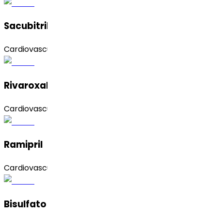
Sacubitril Valsartán
Cardiovascular
Rivaroxabán
Cardiovascular
Ramipril
Cardiovascular
Bisulfato de clopidogrel (Forma 1)API