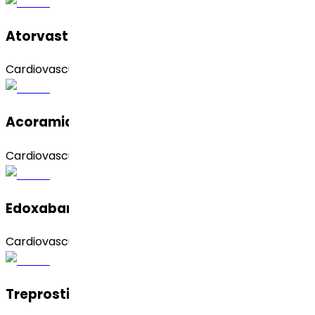
Atorvastatin Calcium (Form 1)
Cardiovascular
Acoramidis
Cardiovascular
Edoxaban
Cardiovascular
Treprostinil Olamine