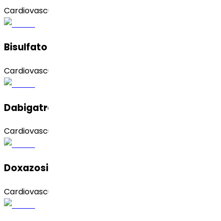
Cardiovascular
Bisulfato De Clopidogrel (forma 2)
Cardiovascular
Dabigatrán Etexilato Mesilato
Cardiovascular
Doxazosin Mesylate
Cardiovascular