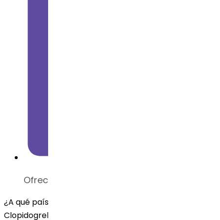
Ofrecemos la Forma Polimórfica 2.
¿A qué países suministra Dr. Reddy's el api de
Clopidogrel Bisulfato?