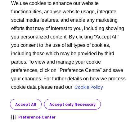
We use cookies to enhance our website
Jamaica, China, Canadá, Chile y Rusia.
functionalities, analyse website usage, integrate
¿Cuál es el proceso disponible para pedir el api de
social media features, and enable any marketing
Clopidogrel Bisulfato?
efforts that may of interest to you, including showing
you personalized content. By clicking “Accept All”
you consent to the use of all types of cookies,
including those which may be provided by third
parties. To view and manage your cookie
preferences, click on "Preference Centre" and save
your changes. For further details on how we process
Cookie Policy
cookie data please read our
Accept All
Accept only Necessary
Preference Center