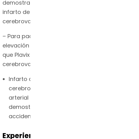
demostrado que Plavix reduce la tasa de
infarto de miocardio (IM) y accidente
cerebrovascular.
– Para pacientes con infarto de miocardio con
elevación del ST (IMCEST), se ha demostrado
que Plavix reduce la tasa de IM y accidente
cerebrovascular.
Infarto de miocardio reciente, accidente
cerebrovascular reciente o enfermedad
arterial periférica establecida. Se ha
demostrado que Plavix reduce la tasa de IM y
accidente cerebrovascular.
Experiencia de Dr. Reddy