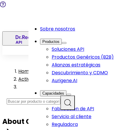
Sobre nosotros
ES
Productos
Soluciones API
Productos Genéricos (B2B)
Alianzas estratégicas
Home
>
Descubrimiento y CDMO
Active Pharmaceutical Ingredient Products
Aurigene.AI
Capacidades
I+D
Fabricación de API
Servicio al cliente
About
Clopidogrel Bisulfate (Form
Reguladora