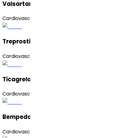
Valsartan
Cardiovascular
Treprostinil
Cardiovascular
Ticagrelor
Cardiovascular
Bempedoic Acid
Cardiovascular