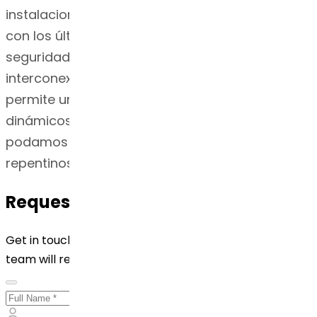
instalaciones funcionen de manera eficiente y
con los últimos estándares de calidad,
seguridad y productividad. Una fuerte
interconexión entre las empresas y las fábricas
permite una reacción rápida a los cambios
dinámicos del mercado, de modo que
podamos evitar la escasez y satisfacer los
repentinos aumentos de la demanda.
Request for Quotation
Get in touch with us by filling out the form below. Our
team will reach out to you shortly!