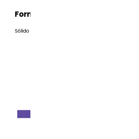
Forma de Dosificación
Sólido oral/Tabletas