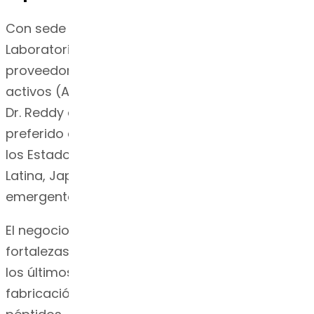
Con sede en Hyderabad, India, Dr. Reddy's
Laboratories es uno de los principales
proveedores de ingredientes farmacéuticos
activos (API) a nivel mundial. El negocio API de
Dr. Reddy es considerado como un socio
preferido de las compañías farmacéuticas en
los Estados Unidos, Europa, Brasil, América
Latina, Japón, China, Corea y los mercados
emergentes.
El negocio de API de Dr. Reddy se nutre de las
fortalezas técnicas profundas establecidas en
los últimos 30 años en el desarrollo y
fabricación de API complejas como esteroides,