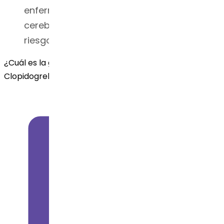
enfermedades cardíacas y accidentes
cerebrovasculares en personas con alto
riesgo.
¿Cuál es la guía de seguridad para el api de
Clopidogrel Bisulfato?