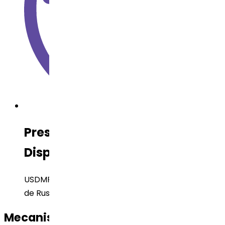
Presentación Regulatoria
Disponible
USDMF, CEP Enviado, DMF de Brasil, EUDMF, DMF
de Rusia, DMF de China
Mecanismo de acción