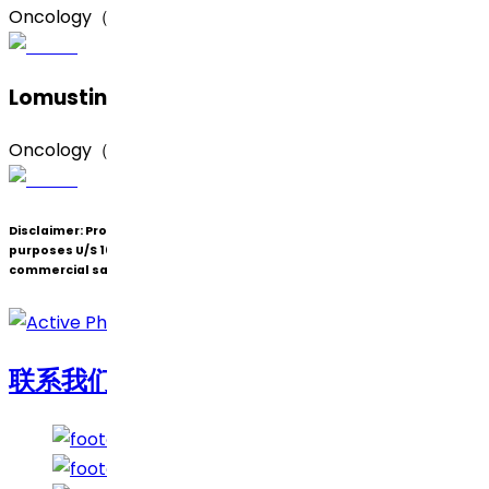
Oncology（肿瘤）
Lomustine（洛莫司汀）
Oncology（肿瘤）
Disclaimer:
Products under patent(s) are offered only for R&D
purposes U/S 107A of the Patents Act (Bolar Exemption) and not for
commercial sale.
联系我们