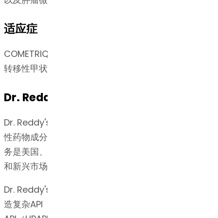
适应症
COMETRIQ 是一种激酶抑制剂，适用于治疗进展性、
转移性甲状腺髓样癌 (MTC) 患者。
Dr. Reddy's的专长
Dr. Reddy's总部位于印度海得拉巴，是全球领先的活
性药物成分（API）供应商之一。 Dr. Reddy's的API业
务是美国、欧洲、巴西、拉丁美洲、日本、中国、韩国
和新兴市场的制药公司的首选合作伙伴。
Dr. Reddy's博士的API业务在过去30多年来在开发和制
造复杂API（如类固醇，多肽，复杂长链分子和高效