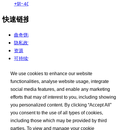
+91-40-49002222
快速链接
曲奇饼政策
隐私政策
资源
可持续性
使用条款
We use cookies to enhance our website
买家工具包
functionalities, analyse website usage, integrate
social media features, and enable any marketing
登录
efforts that may of interest to you, including showing
搜索 API 产品
you personalized content. By clicking “Accept All”
发布您的需求
you consent to the use of all types of cookies,
including those which may be provided by third
了解更多
parties. To view and manage your cookie