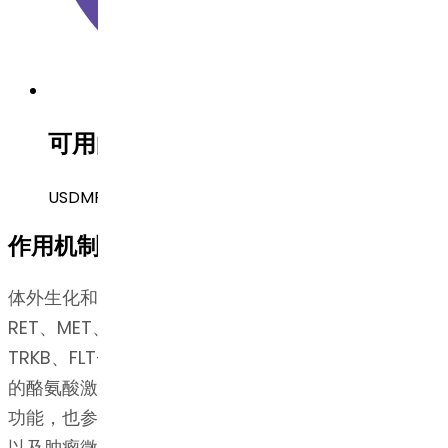
可用的法规申报文件
USDMF, 巴西 DMF, 韩国 DMF
作用机制
体外生化和/或细胞实验显示，Cabozantinib 可抑制
RET、MET、VEGFR-1、VEGFR-2、VEGFR-3、KIT、
TRKB、FLT-3、AXL、ROS1、TYRO3、MER 和 TIE-2
的酪氨酸激酶活性。这些受体酪氨酸激酶参与正常细胞
功能，也参与肿瘤发生、转移、肿瘤血管生成、耐药性
以及肿瘤微环境维持等病理过程。