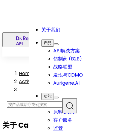
关于我们
简
产品
API解决方案
仿制药 (B2B)
战略联盟
Home
>
发现与CDMO
Active Pharmaceutical Ingredient Products
Aurigene.AI
功能
研发
原料藥製造
客户服务
关于
Cabozantinib S-Malate
API
监管