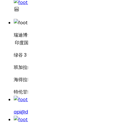
瑞迪博士制药
印度国家银行行政中心 8-2-337 号
绿谷 3 号路
班加拉山
海得拉巴 – 500034
特伦甘纳邦，印度
api@drreddys.com