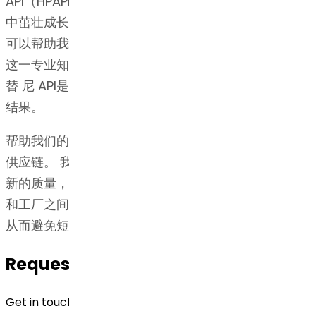
API（HPAPI /肿瘤药物））方面所建立的深厚技术优势
中茁壮成长。 我们在知识产权和法规事务方面的实力
可以帮助我们始终如一地达到并超越监管标准，从而为
这一专业知识提供补充。 Dr. Reddy's博士 苹果酸卡博
替 尼 API是研发，知识产权和监管方面广泛专业知识的
结果。
帮助我们的客户率先进入市场的关键组成部分是响应式
供应链。 我们通过确保所有设施都高效运行并达到最
新的质量，安全和生产率标准来实现这一目标。 业务
和工厂之间的强大互联可以快速响应动态的市场变化，
从而避免短缺并满足需求的突然激增。
Request for Quotation
Get in touch with us by filling out the form below. Our