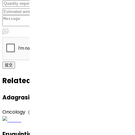
提交
Related APIs
Adagrasib（阿达格拉西布）
Oncology（肿瘤）
Fruquintinib（呋喹替尼）