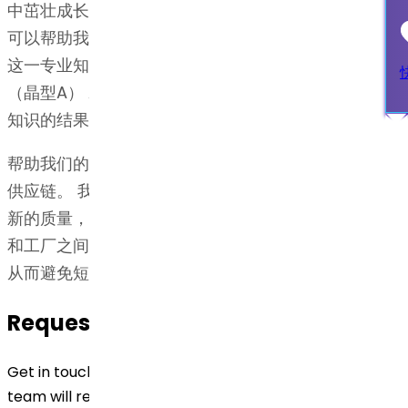
中茁壮成长。 我们在知识产权和法规事务方面的实力
可以帮助我们始终如一地达到并超越监管标准，从而为
这一专业知识提供补充。 Dr. Reddy's博士 奥拉帕利
（晶型A） API是研发，知识产权和监管方面广泛专业
知识的结果。
帮助我们的客户率先进入市场的关键组成部分是响应式
供应链。 我们通过确保所有设施都高效运行并达到最
新的质量，安全和生产率标准来实现这一目标。 业务
和工厂之间的强大互联可以快速响应动态的市场变化，
从而避免短缺并满足需求的突然激增。
Request for Quotation
Get in touch with us by filling out the form below. Our
team will reach out to you shortly!