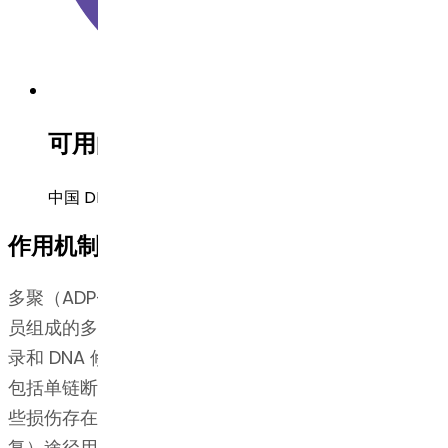
可用的法规申报文件
中国 DMF, USDMF, 巴西 DMF
作用机制
多聚（ADP-核糖）聚合酶（PARPs）是一类由 17 个成
员组成的多功能酶，参与关键的细胞功能，如 DNA 转
录和 DNA 修复。PARP 能识别并修复细胞 DNA 损伤，
包括单链断裂（SSBs）和双链断裂（DSBs）。针对这
些损伤存在不同的修复途径：例如 BER（碱基切除修
复）途径用于修复 SSBs，而 BRCA 依赖的同源重组