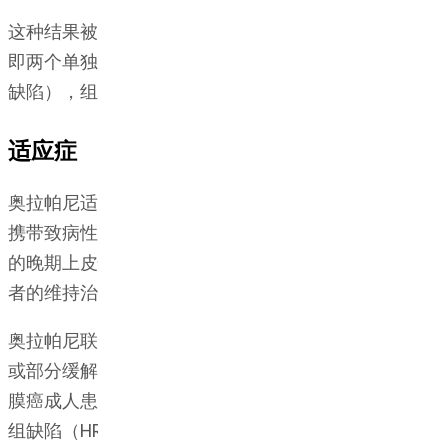
这种结果被称为 合成致死（Synthetic Lethality）——
即两个单独存在时无害的缺陷（PARP 抑制 + HR 修复
缺陷），组合后会产生致命效果。
适应症
奥拉帕尼适用于对一线铂类化疗有完全或部分缓解的、
携带致病性或疑似致病性生殖系或体细胞 BRCA 突变
的晚期上皮性卵巢癌、输卵管癌或原发性腹膜癌成人患
者的维持治疗。
8
,
11
奥拉帕尼联合贝伐珠单抗适用于对一线铂类化疗有完全
或部分缓解的晚期上皮性卵巢癌、输卵管癌或原发性腹
膜癌成人患者的维持治疗，这些患者的癌症伴有同源重
组缺陷（HRD）阳性状态，其定义为：携带致病性或疑