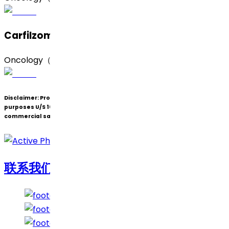
Carfilzomib（卡非佐米）
Oncology（肿瘤）
Disclaimer:
Products under patent(s) are offered only for R&D
purposes U/S 107A of the Patents Act (Bolar Exemption) and not for
commercial sale.
联系我们