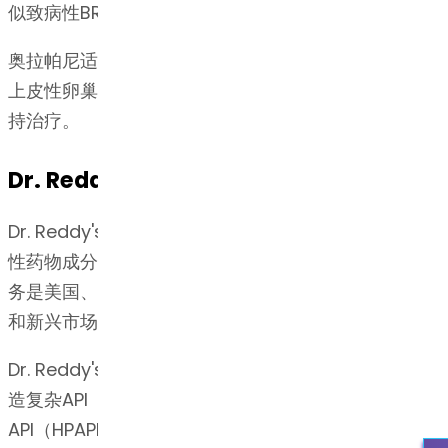
似致病性BRCA突变，和/或基因组不稳定。
8
,
11
奥拉帕尼适用于对铂类化疗有完全或部分缓解的复发性
上皮性卵巢癌、输卵管癌或原发性腹膜癌成年患者的维
持治疗。
Dr. Reddy's的专长
Dr. Reddy's总部位于印度海得拉巴，是全球领先的活
性药物成分（API）供应商之一。 Dr. Reddy's的API业
务是美国、欧洲、巴西、拉丁美洲、日本、中国、韩国
和新兴市场的制药公司的首选合作伙伴。
Dr. Reddy's博士的API业务在过去30多年来在开发和制
造复杂API（如类固醇，多肽，复杂长链分子和高效
API（HPAPI /肿瘤药物））方面所建立的深厚技术优势