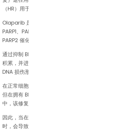
（HR）用于修复 DSBs。
Olaparib 是一种 PARP 抑制剂：尽管其作用于
PARP1、PARP2 和 PARP3，但主要是对 PARP1 和
PARP2 催化位点上的 NAD+ 的选择性竞争性抑制剂。
通过抑制 BER 途径，Olaparib 会导致未修复的 SSBs
积累，并进一步形成 DSBs，而 DSB 是最具毒性的
DNA 损伤形式。
在正常细胞中，BRCA 依赖的同源重组可修复 DSBs，
但在拥有 BRCA1/2 突变的细胞（如某些肿瘤细胞）
中，该修复途径是缺陷的。
因此，当在带有 BRCA 突变的癌细胞中抑制 PARP
时，会导致基因组不稳定并引发细胞凋亡。