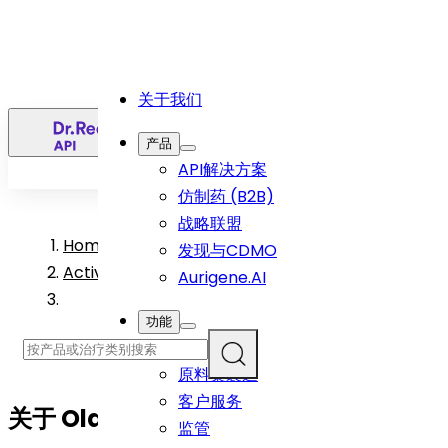
关于我们
简
产品
API解决方案
仿制药 (B2B)
战略联盟
Home
>
发现与CDMO
Active Pharmaceutical Ingredient Products
Aurigene.AI
功能
研发
原料藥製造
客户服务
关于
Olaparib (Form A)
API
监管