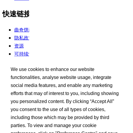
快速链接
曲奇饼政策
隐私政策
资源
可持续性
使用条款
We use cookies to enhance our website
买家工具包
functionalities, analyse website usage, integrate
social media features, and enable any marketing
登录
efforts that may of interest to you, including showing
搜索 API 产品
you personalized content. By clicking “Accept All”
发布您的需求
you consent to the use of all types of cookies,
including those which may be provided by third
了解更多
parties. To view and manage your cookie