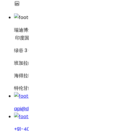
瑞迪博士制药
印度国家银行行政中心 8-2-337 号
绿谷 3 号路
班加拉山
海得拉巴 – 500034
特伦甘纳邦，印度
api@drreddys.com
+91-40-49002222